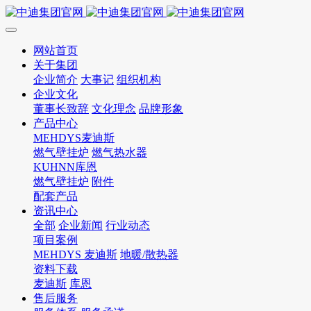
网站首页
关于集团
企业简介
大事记
组织机构
企业文化
董事长致辞
文化理念
品牌形象
产品中心
MEHDYS麦迪斯
燃气壁挂炉
燃气热水器
KUHNN库恩
燃气壁挂炉
附件
配套产品
资讯中心
全部
企业新闻
行业动态
项目案例
MEHDYS 麦迪斯
地暖/散热器
资料下载
麦迪斯
库恩
售后服务