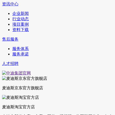
资讯中心
企业新闻
行业动态
项目案例
资料下载
售后服务
服务体系
服务承诺
人才招聘
麦迪斯京东官方旗舰店
麦迪斯淘宝官方店