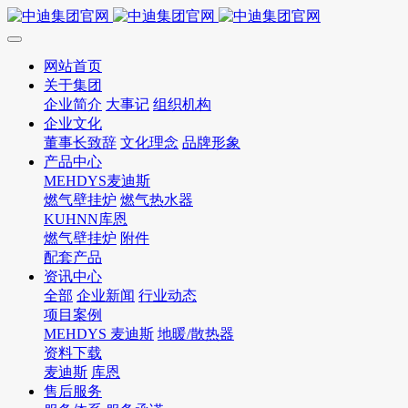
网站首页
关于集团
企业简介
大事记
组织机构
企业文化
董事长致辞
文化理念
品牌形象
产品中心
MEHDYS麦迪斯
燃气壁挂炉
燃气热水器
KUHNN库恩
燃气壁挂炉
附件
配套产品
资讯中心
全部
企业新闻
行业动态
项目案例
MEHDYS 麦迪斯
地暖/散热器
资料下载
麦迪斯
库恩
售后服务