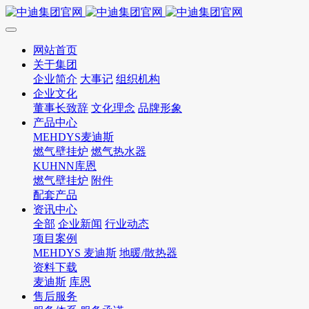
网站首页
关于集团
企业简介
大事记
组织机构
企业文化
董事长致辞
文化理念
品牌形象
产品中心
MEHDYS麦迪斯
燃气壁挂炉
燃气热水器
KUHNN库恩
燃气壁挂炉
附件
配套产品
资讯中心
全部
企业新闻
行业动态
项目案例
MEHDYS 麦迪斯
地暖/散热器
资料下载
麦迪斯
库恩
售后服务