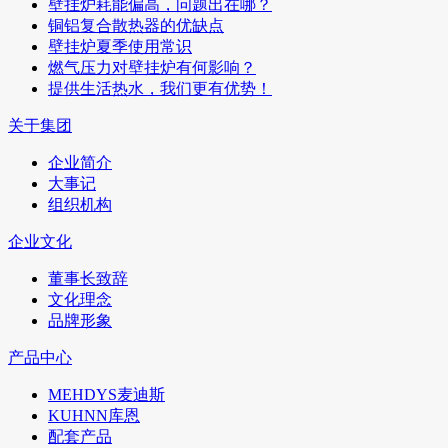
壁挂炉耗能偏高，问题出在哪？
铜铝复合散热器的优缺点
壁挂炉夏季使用常识
燃气压力对壁挂炉有何影响？
提供生活热水，我们更有优势！
关于集团
企业简介
大事记
组织机构
企业文化
董事长致辞
文化理念
品牌形象
产品中心
MEHDYS麦迪斯
KUHNN库恩
配套产品