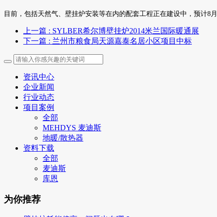
目前，包括天然气、壁挂炉安装等在内的配套工程正在建设中，预计8
上一篇
: SYLBER希尔博壁挂炉2014米兰国际暖通展
下一篇
: 兰州市粮食局天源嘉泰名居小区项目中标
资讯中心
企业新闻
行业动态
项目案例
全部
MEHDYS 麦迪斯
地暖/散热器
资料下载
全部
麦迪斯
库恩
为你推荐