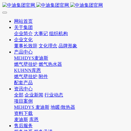
网站首页
关于集团
企业简介
大事记
组织机构
企业文化
董事长致辞
文化理念
品牌形象
产品中心
MEHDYS麦迪斯
燃气壁挂炉
燃气热水器
KUHNN库恩
燃气壁挂炉
附件
配套产品
资讯中心
全部
企业新闻
行业动态
项目案例
MEHDYS 麦迪斯
地暖/散热器
资料下载
麦迪斯
库恩
售后服务