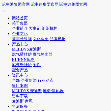
网站首页
关于集团
企业简介
大事记
组织机构
企业文化
董事长致辞
文化理念
品牌形象
产品中心
MEHDYS麦迪斯
燃气壁挂炉
燃气热水器
KUHNN库恩
燃气壁挂炉
附件
配套产品
资讯中心
全部
企业新闻
行业动态
项目案例
MEHDYS 麦迪斯
地暖/散热器
资料下载
麦迪斯
库恩
售后服务