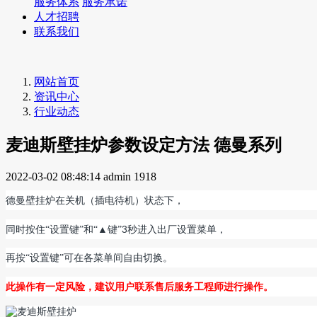
服务体系
服务承诺
人才招聘
联系我们
网站首页
资讯中心
行业动态
麦迪斯壁挂炉参数设定方法 德曼系列
2022-03-02 08:48:14
admin
1918
德曼壁挂炉在关机（插电待机）状态下，
3
同时按住“设置键”和“▲键”
秒进入出厂设置菜单，
再按“设置键”可在各菜单间自由切换。
此操作有一定风险，建议用户联系售后服务工程师进行操作。