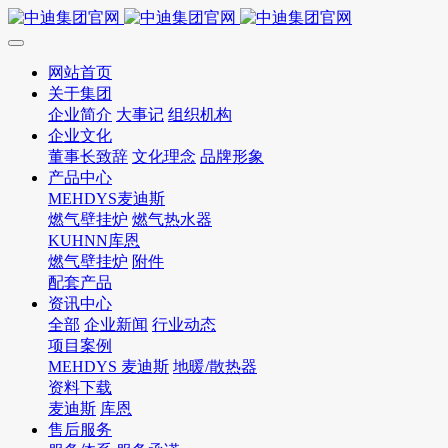
网站首页
关于集团
企业简介
大事记
组织机构
企业文化
董事长致辞
文化理念
品牌形象
产品中心
MEHDYS麦迪斯
燃气壁挂炉
燃气热水器
KUHNN库恩
燃气壁挂炉
附件
配套产品
资讯中心
全部
企业新闻
行业动态
项目案例
MEHDYS 麦迪斯
地暖/散热器
资料下载
麦迪斯
库恩
售后服务