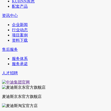
KUHNN库恩
配套产品
资讯中心
企业新闻
行业动态
项目案例
资料下载
售后服务
服务体系
服务承诺
人才招聘
麦迪斯京东官方旗舰店