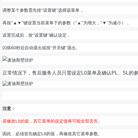
调整某个参数需先按“设置键”选择该菜单，
再按“▲▼”键设置当前菜单下的参数（“▲”为增大，“▼”为减小），
设置完成后，按“设置键”确认设定，
60
闪烁
秒后自动退出或按“开关键”退出。
正常情况下，售后服务人员只需设定
L0
菜单及确认
PL
、
SL
的
注意：
L0
若修改
的值，其它菜单的设定值将可能全部丢失。
L0
因此，必须首先确定
的值，再修改其它菜单参数。