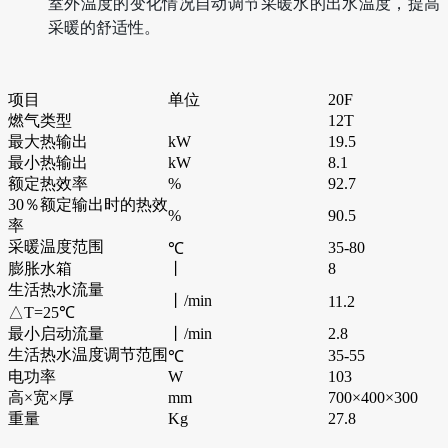
室外温度的变化情况自动调节采暖水的出水温度，提高
采暖的舒适性。
项目
单位
20F
燃气类型
12T
最大热输出
kW
19.5
最小热输出
kW
8.1
额定热效率
%
92.7
30％额定输出时的热效
%
90.5
率
采暖温度范围
35-80
℃
膨胀水箱
丨
8
生活热水流量
丨/min
11.2
△T=25℃
最小启动流量
丨/min
2.8
生活热水温度调节范围
35-55
℃
电功率
W
103
高×宽×厚
mm
700×400×300
重量
Kg
27.8