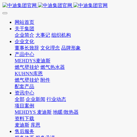
网站首页
关于集团
企业简介
大事记
组织机构
企业文化
董事长致辞
文化理念
品牌形象
产品中心
MEHDYS麦迪斯
燃气壁挂炉
燃气热水器
KUHNN库恩
燃气壁挂炉
附件
配套产品
资讯中心
全部
企业新闻
行业动态
项目案例
MEHDYS 麦迪斯
地暖/散热器
资料下载
麦迪斯
库恩
售后服务